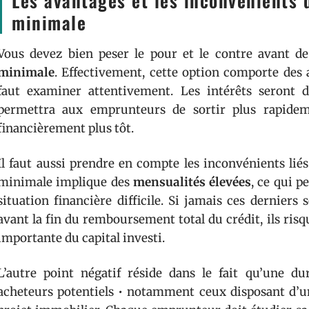
Les avantages et les inconvénients 
minimale
Vous devez bien peser le pour et le contre avant d
minimale
. Effectivement, cette option comporte des 
faut examiner attentivement. Les intérêts seront 
permettra aux emprunteurs de sortir plus rapideme
financièrement plus tôt.
Il faut aussi prendre en compte les inconvénients liés
minimale implique des
mensualités élevées
, ce qui 
situation financière difficile. Si jamais ces dernier
avant la fin du remboursement total du crédit, ils ris
importante du capital investi.
L’autre point négatif réside dans le fait qu’une d
acheteurs potentiels • notamment ceux disposant d’un 