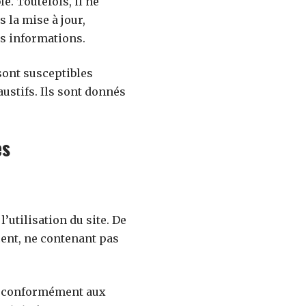
e. Toutefois, il ne
 la mise à jour,
ces informations.
 sont susceptibles
austifs. Ils sont donnés
es
’utilisation du site. De
écent, ne contenant pas
ne conformément aux