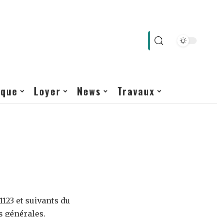
ique
Loyer
News
Travaux
123 et suivants du
s générales.