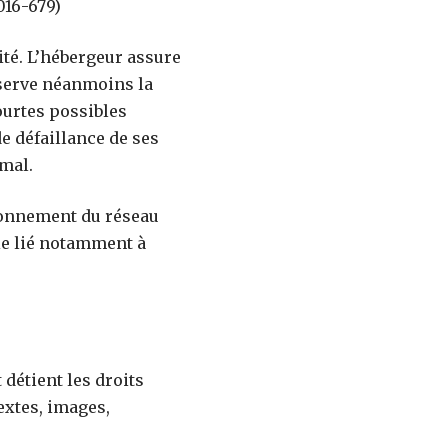
016-679)
lité. L’hébergeur assure
réserve néanmoins la
ourtes possibles
e défaillance de ses
rmal.
tionnement du réseau
ie lié notamment à
 détient les droits
extes, images,