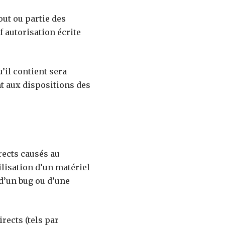
out ou partie des
f autorisation écrite
’il contient sera
t aux dispositions des
rects causés au
tilisation d’un matériel
 d’un bug ou d’une
rects (tels par