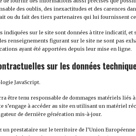
rce de fournir des informations aussi précises que possibl
sable des oublis, des inexactitudes et des carences dans
ait ou du fait des tiers partenaires qui lui fournissent 
 indiquées sur le site sont données à titre indicatif, et
, les renseignements figurant sur le site ne sont pas exh
cations ayant été apportées depuis leur mise en ligne.
ontractuelles sur les données techniqu
ologie JavaScript.
rra être tenu responsable de dommages matériels liés à l
site s’engage à accéder au site en utilisant un matériel r
igateur de dernière génération mis-à-jour.
ez un prestataire sur le territoire de l’Union Européen