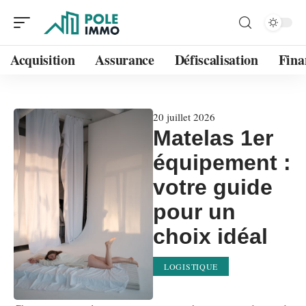
Acquisition
Assurance
Défiscalisation
Fina
20 juillet 2026
Matelas 1er
équipement :
votre guide
pour un
choix idéal
LOGISTIQUE