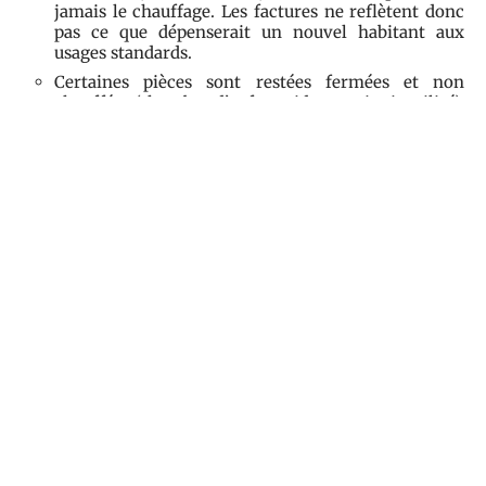
jamais le chauffage. Les factures ne reflètent donc
pas ce que dépenserait un nouvel habitant aux
usages standards.
Certaines pièces sont restées fermées et non
chauffées (chambre d’enfant vide, grenier inutilisé).
Là encore, la consommation réelle sous-estime le
coût pour une famille qui investit tout le logement.
En pratique, acheter ou louer une vieille bâtisse
avec un DPE vierge, c’est avancer dans l’inconnu.
Pour éviter les mauvaises surprises, mieux vaut
alors se renseigner sur l’état général, les
équipements et, si possible, consulter un expert
avant de se lancer.
Sommaire