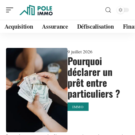
Acquisition
Assurance
Défiscalisation
Fina
9 juillet 2026
Pourquoi
déclarer un
prêt entre
particuliers ?
IMMO