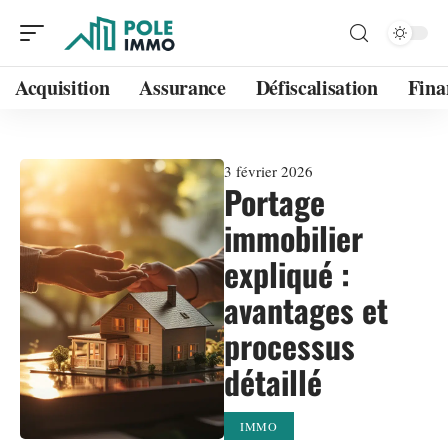
Acquisition
Assurance
Défiscalisation
Fina
3 février 2026
Portage
immobilier
expliqué :
avantages et
processus
détaillé
IMMO