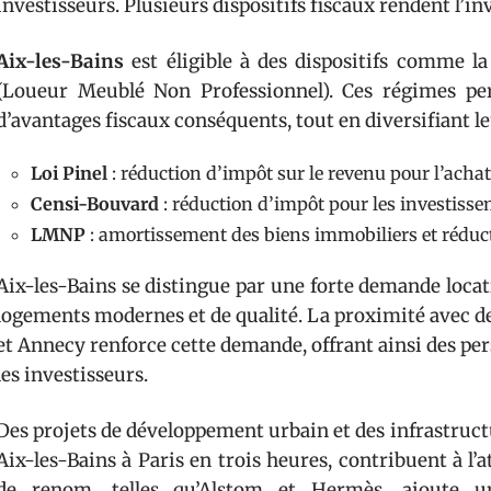
investisseurs. Plusieurs dispositifs fiscaux rendent l’in
Aix-les-Bains
est éligible à des dispositifs comme l
(Loueur Meublé Non Professionnel). Ces régimes per
d’avantages fiscaux conséquents, tout en diversifiant l
Loi Pinel
: réduction d’impôt sur le revenu pour l’achat
Censi-Bouvard
: réduction d’impôt pour les investisse
LMNP
: amortissement des biens immobiliers et réductio
Aix-les-Bains se distingue par une forte demande locat
logements modernes et de qualité. La proximité ave
et Annecy renforce cette demande, offrant ainsi des per
les investisseurs.
Des projets de développement urbain et des infrastruc
Aix-les-Bains à Paris en trois heures, contribuent à l’at
de renom, telles qu’Alstom et Hermès, ajoute 