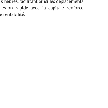
ois heures, facilitant ainsi les déplacements
nnexion rapide avec la capitale renforce
e rentabilité.
x-les-Bains bénéficie d’une localisation
mme
Lyon
et
Genève
, accessibles en moins
aire à l’attrait de cette ville thermale.
om
et
Hermès
dans la région dynamise
ent des emplois, mais attirent aussi une
ocative.
ogements durables et modernes.
s d’une heure de route.
moteurs de l’économie locale.