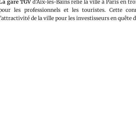
La gare TGV
d’Aix-les-Bains relie la ville à Paris en tr
pour les professionnels et les touristes. Cette co
l’attractivité de la ville pour les investisseurs en quête d
Située dans la région
Auvergne-Rhône-Alpes
, Ai
stratégique. La proximité avec des métropoles co
d’une heure en voiture, ajoute une dimension supplément
La présence d’entreprises de renom comme
Alst
l’économie locale. Ces entreprises non seulement cré
main-d’œuvre qualifiée, augmentant ainsi la demande l
Projets d’écoquartiers
: une réponse aux besoins en l
Gare TGV
: connexion directe à Paris en trois heures.
Proximité avec Lyon et Genève
: accessibilité en moin
Présence d’entreprises de renom
: Alstom et Hermès, 