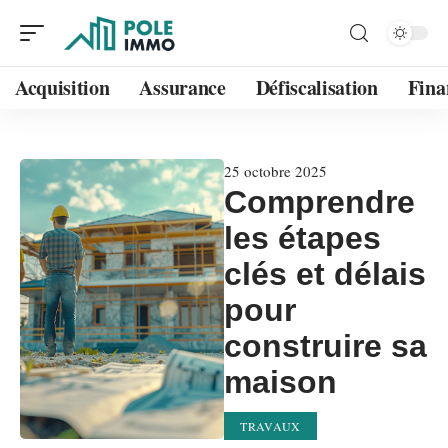
Acquisition
Assurance
Défiscalisation
Fina
25 octobre 2025
Comprendre
les étapes
clés et délais
pour
construire sa
maison
TRAVAUX