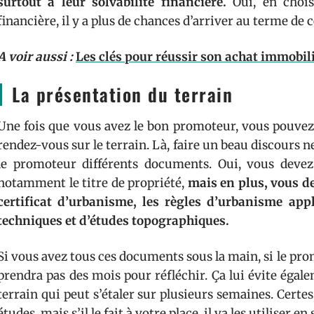
surtout à leur solvabilité financière.
Oui, en chois
financière, il y a plus de chances d’arriver au terme de 
A voir aussi :
Les clés pour réussir son achat immobil
La présentation du terrain
Une fois que vous avez le bon promoteur, vous pouvez l
rendez-vous sur le terrain. Là, faire un beau discours ne 
le promoteur différents documents. Oui, vous devez
notamment le titre de propriété,
mais en plus, vous de
certificat d’urbanisme, les règles d’urbanisme appl
techniques et d’études topographiques.
Si vous avez tous ces documents sous la main, si le prom
prendra pas des mois pour réfléchir. Ça lui évite égal
terrain qui peut s’étaler sur plusieurs semaines. Certes
études, mais s’il le fait à votre place, il va les utiliser en