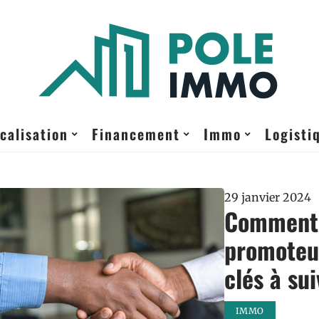
calisation
Financement
Immo
Logisti
29 janvier 2024
Comment 
promoteur
clés à sui
IMMO