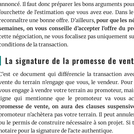
annoncé. Il faut donc préparer les bons arguments pour
fourchette de l’estimation que vous avez eue. Dans le 
reconnaître une bonne offre. D’ailleurs,
pour que les n
semaines, on vous conseille d’accepter l’offre du p
cette négociation, ne vous focalisez pas uniquement su
conditions de la transaction.
La signature de la promesse de vent
C’est ce document qui différencie la transaction ave
vente du terrain n’engage que vous, le vendeur. Pour ê
vous engage à vendre votre terrain au promoteur, mais 
ligne qui mentionne que le promoteur va vous ach
promesse de vente, on aura des clauses suspensiv
promoteur n’achètera pas votre terrain. Il peut annuler
ou le permis de construire nécessaire à son projet. Si 
notaire pour la signature de l’acte authentique.