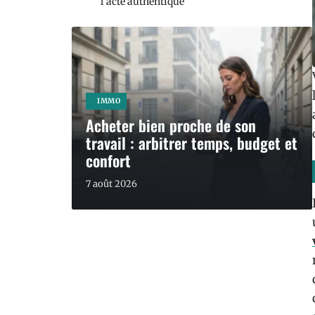
l’acte authentique
IMMO
Acheter bien proche de son
travail : arbitrer temps, budget et
confort
7 août 2026