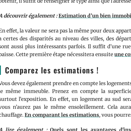
obtenir, il suffit de renseigner le type ainsi que l’adresse
A découvrir également :
Estimation d’un bien immobil
En effet, la valeur ne sera pas la même pour deux appart
a certes des disparités au niveau des villes, des dépa
sont aussi plus intéressants parfois. Il suffit d’une r
baisse. Cette première étape nécessitera ensuite
une co
Comparez les estimations !
Vous devez également prendre en compte les logements
le même immeuble. Prenez en compte la superficie,
surtout l’exposition. En effet, un logement au sud se
vous n’aurez pas le même ensoleillement. Cela aura
chauffage.
En comparant les estimations
, vous pourre
A lire également :
Quels sont les avantages d'in