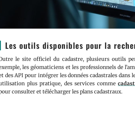
Les outils disponibles pour la rech
Outre le site officiel du cadastre, plusieurs outils 
exemple, les géomaticiens et les professionnels de l’
et des API pour intégrer les données cadastrales dans 
utilisation plus pratique, des services comme
cadast
pour consulter et télécharger les plans cadastraux.
Impacts des données cadastrales su
Les données cadastrales ont un impact direct sur le ca
base pour déterminer la valeur fiscale d’une propriété