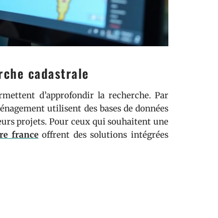
erche cadastrale
permettent d’approfondir la recherche. Par
aménagement utilisent des bases de données
leurs projets. Pour ceux qui souhaitent une
re france
offrent des solutions intégrées
r les impôts fonciers
lcul des impôts fonciers. Elles servent de
, en tenant compte de sa superficie, de sa