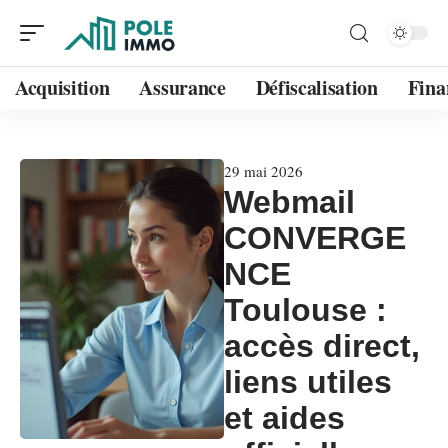
Acquisition
Assurance
Défiscalisation
Fina
29 mai 2026
Webmail
CONVERGE
NCE
Toulouse :
accès direct,
liens utiles
et aides