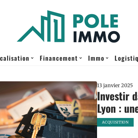
calisation
Financement
Immo
Logisti
13 janvier 2025
Investir d
Lyon : un
ACQUISITION