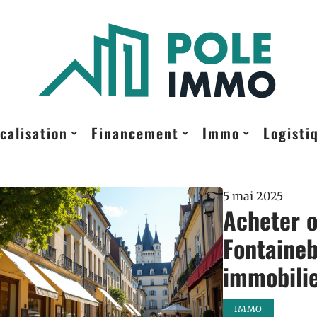
calisation
Financement
Immo
Logisti
5 mai 2025
Acheter o
Fontaineb
immobilie
IMMO