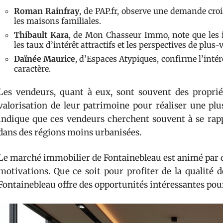
Roman Rainfray
, de PAP.fr, observe une demande cro
les maisons familiales.
Thibault Kara
, de Mon Chasseur Immo, note que les in
les taux d’intérêt attractifs et les perspectives de plus-
Daïnée Maurice
, d’Espaces Atypiques, confirme l’intér
caractère.
Les vendeurs, quant à eux, sont souvent des propriét
valorisation de leur patrimoine pour réaliser une plu
indique que ces vendeurs cherchent souvent à se rappr
dans des régions moins urbanisées.
Le marché immobilier de Fontainebleau est animé par d
motivations. Que ce soit pour profiter de la qualité 
Fontainebleau offre des opportunités intéressantes pour 