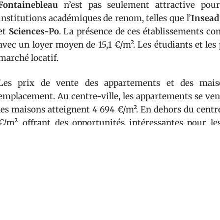
Fontainebleau
n’est pas seulement attractive pour
institutions académiques de renom, telles que l’
Insead
et
Sciences-Po
. La présence de ces établissements co
avec un loyer moyen de 15,1 €/m². Les étudiants et les 
marché locatif.
Les prix de vente des appartements et des maiso
emplacement. Au centre-ville, les appartements se ve
les maisons atteignent 4 694 €/m². En dehors du centr
€/m², offrant des opportunités intéressantes pour le
abordables.
Tableau comparatif des prix
Type de bien
Pr
Appartement
4 
Maison (centre)
4 