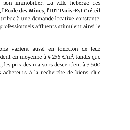
 son immobilier. La ville héberge des
, l’
École des Mines
, l’
IUT Paris-Est Créteil
ntribue à une demande locative constante,
professionnels affluents stimulent ainsi le
ns varient aussi en fonction de leur
ndent en moyenne à 4 256 €/m², tandis que
e, les prix des maisons descendent à 3 500
s acheteurs à la recherche de biens plus
ix moyen (€/m²)
256
694