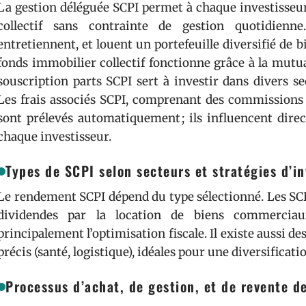
La gestion déléguée SCPI permet à chaque investisseur
collectif sans contrainte de gestion quotidienne
entretiennent, et louent un portefeuille diversifié de bi
fonds immobilier collectif fonctionne grâce à la mutuali
souscription parts SCPI sert à investir dans divers s
Les frais associés SCPI, comprenant des commissions d
sont prélevés automatiquement ; ils influencent dir
chaque investisseur.
Types de SCPI selon secteurs et stratégies d’i
Le rendement SCPI dépend du type sélectionné. Les SCP
dividendes par la location de biens commerciaux
principalement l’optimisation fiscale. Il existe aussi de
précis (santé, logistique), idéales pour une diversifica
Processus d’achat, de gestion, et de revente d