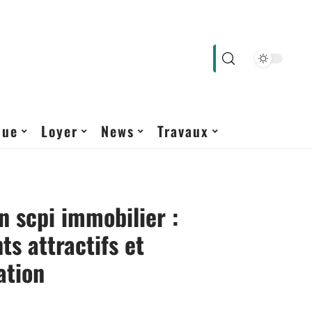
que
Loyer
News
Travaux
en scpi immobilier :
s attractifs et
ation