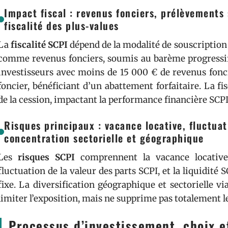
Impact fiscal : revenus fonciers, prélèvements
fiscalité des plus-values
La
fiscalité SCPI
dépend de la modalité de souscription
comme revenus fonciers, soumis au barème progressif 
investisseurs avec moins de 15 000 € de revenus fonc
foncier, bénéficiant d’un abattement forfaitaire. La fis
de la cession, impactant la performance financière SCPI
Risques principaux : vacance locative, fluctuati
concentration sectorielle et géographique
Les
risques SCPI
comprennent la vacance locative 
fluctuation de la valeur des parts SCPI, et la liquidité 
fixe. La diversification géographique et sectorielle v
limiter l’exposition, mais ne supprime pas totalement l
Processus d’investissement, choix e