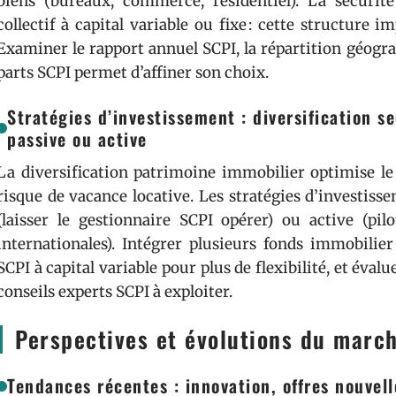
biens (bureaux, commerce, résidentiel). La sécurit
collectif à capital variable ou fixe : cette structure i
Examiner le rapport annuel SCPI, la répartition géogra
parts SCPI permet d’affiner son choix.
Stratégies d’investissement : diversification s
passive ou active
La diversification patrimoine immobilier optimise le
risque de vacance locative. Les stratégies d’investiss
(laisser le gestionnaire SCPI opérer) ou active (p
internationales). Intégrer plusieurs fonds immobilier 
SCPI à capital variable pour plus de flexibilité, et évalu
conseils experts SCPI à exploiter.
Perspectives et évolutions du marc
Tendances récentes : innovation, offres nouvelle